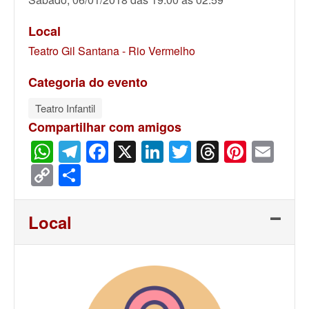
Local
Teatro Gil Santana - Rio Vermelho
Categoria do evento
Teatro Infantil
Compartilhar com amigos
WhatsApp
Telegram
Facebook
X
LinkedIn
Twitter
Threads
Pinter
Ema
Copy
Share
Link
Local