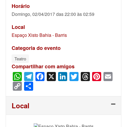
Horário
Domingo, 02/04/2017 das 22:00 às 02:59
Local
Espaço Xisto Bahia - Barris
Categoria do evento
Teatro
Compartilhar com amigos
WhatsApp
Telegram
Facebook
X
LinkedIn
Twitter
Threads
Pinter
Ema
Copy
Share
Link
Local