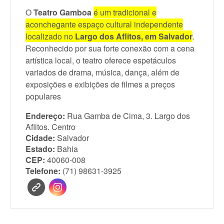
O
Teatro Gamboa
é um tradicional e
aconchegante espaço cultural independente
localizado no
Largo dos Aflitos, em Salvador
.
Reconhecido por sua forte conexão com a cena
artística local, o teatro oferece espetáculos
variados de drama, música, dança, além de
exposições e exibições de filmes a preços
populares
Endereço:
Rua Gamba de Cima, 3. Largo dos
Aflitos. Centro
Cidade:
Salvador
Estado:
Bahia
CEP:
40060-008
Telefone:
(71) 98631-3925