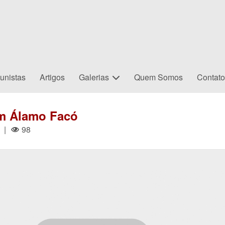
unistas
Artigos
Galerias
Quem Somos
Contat
com Álamo Facó
|
98