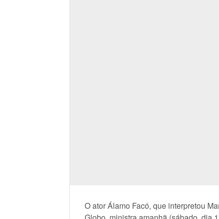
O ator Álamo Facó, que interpretou Ma
Globo, ministra amanhã (sábado, dia 1º) 