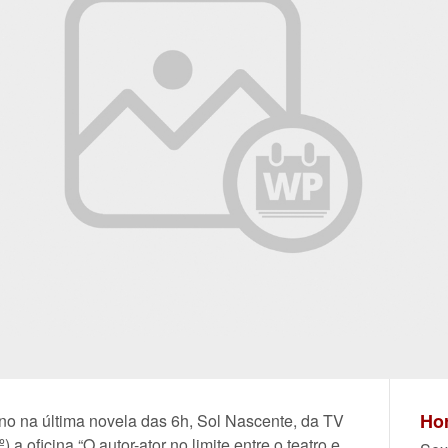
Hor
no na última novela das 6h, Sol Nascente, da TV
a oficina “O autor-ator no limite entre o teatro e