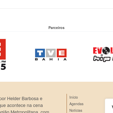
Parceiros
Início
 por Helder Barbosa e
Agendas
 que acontece na cena
Notícias
egião Metropolitana, com