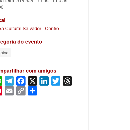
ta-feira, 31/03/2017 das 11:00 às
00
cal
xa Cultural Salvador - Centro
egoria do evento
icina
mpartilhar com amigos
WhatsApp
Telegram
Facebook
X
LinkedIn
Twitter
Threads
Pinterest
Email
Copy
Share
Link