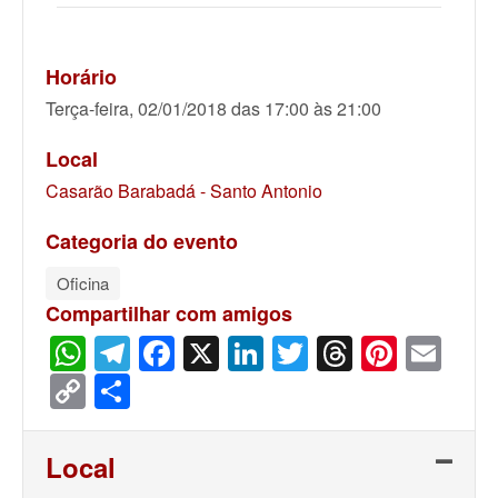
Horário
Terça-feira, 02/01/2018 das 17:00 às 21:00
Local
Casarão Barabadá - Santo Antonio
Categoria do evento
Oficina
Compartilhar com amigos
WhatsApp
Telegram
Facebook
X
LinkedIn
Twitter
Threads
Pinter
Ema
Copy
Share
Link
Local