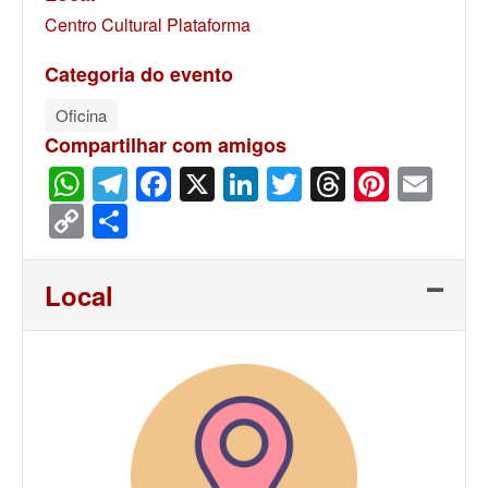
Centro Cultural Plataforma
Categoria do evento
Oficina
Compartilhar com amigos
WhatsApp
Telegram
Facebook
X
LinkedIn
Twitter
Threads
Pinter
Ema
Copy
Share
Link
Local