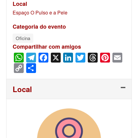
Local
Espaço O Pulso e a Pele
Categoria do evento
Oficina
Compartilhar com amigos
WhatsApp
Telegram
Facebook
X
LinkedIn
Twitter
Threads
Pinter
Ema
Copy
Share
Link
Local