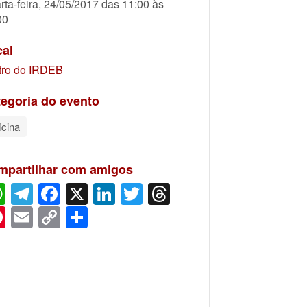
rta-feira, 24/05/2017 das 11:00 às
00
cal
tro do IRDEB
egoria do evento
icina
mpartilhar com amigos
WhatsApp
Telegram
Facebook
X
LinkedIn
Twitter
Threads
Pinterest
Email
Copy
Share
Link