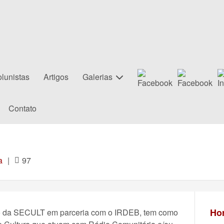
lunistas
Artigos
Galerias
Contato
a
|
97
Hor
ão da SECULT em parceria com o IRDEB, tem como