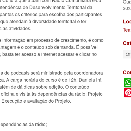
de Cultura que atuam com Rádio Comunitária e/ou
Qua
ntendência de Desenvolvimento Territorial da
20:
antes os critérios para escolha dos participantes
Lo
que atendam à diversidade territorial e ter
s as atividades.
Tea
de informação em processo de crescimento, é como
Cat
vantagem é o conteúdo sob demanda. É possível
, basta ter acesso a internet acessar e clicar no
Of
Co
ina de podcasts será ministrado pela coordenadora
 A carga horária do curso é de 12h, Daniela irá
 além de dá dicas sobre edição. O conteúdo
ficina e visita às dependências da rádio; Projeto
l; Execução e avaliação do Projeto.
 dependências da rádio;