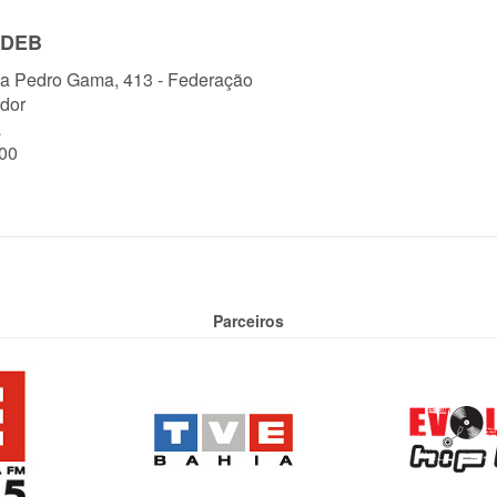
IRDEB
a Pedro Gama, 413 - Federação
dor
a
00
Parceiros