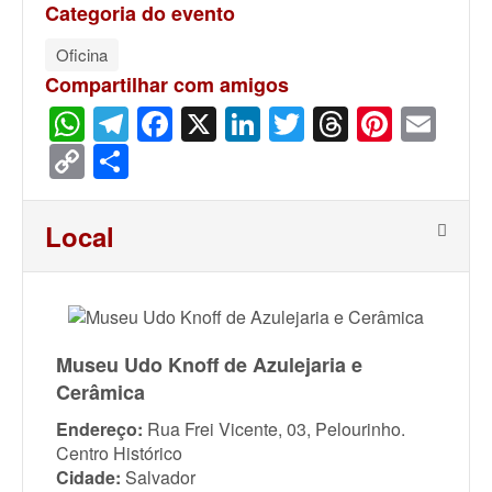
Categoria do evento
Oficina
Compartilhar com amigos
WhatsApp
Telegram
Facebook
X
LinkedIn
Twitter
Threads
Pinter
Ema
Copy
Share
Link
Local
Museu Udo Knoff de Azulejaria e
Cerâmica
Endereço:
Rua Frei Vicente, 03, Pelourinho.
Centro Histórico
Cidade:
Salvador