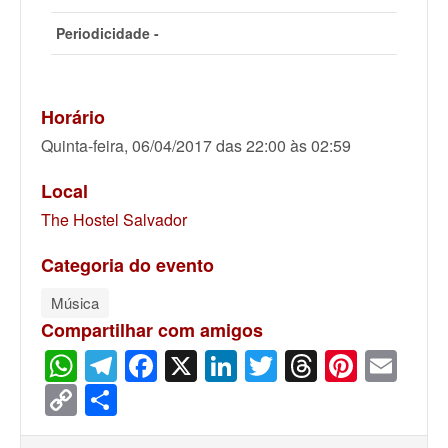
Periodicidade -
Horário
Quinta-feira, 06/04/2017 das 22:00 às 02:59
Local
The Hostel Salvador
Categoria do evento
Música
Compartilhar com amigos
WhatsApp
Telegram
Facebook
X
LinkedIn
Twitter
Threads
Pinter
Ema
Copy
Share
Link