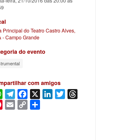
ta-feira, 21/10/2016 das 20:00 às
59
cal
a Principal do Teatro Castro Alves,
 - Campo Grande
egoria do evento
strumental
mpartilhar com amigos
WhatsApp
Telegram
Facebook
X
LinkedIn
Twitter
Threads
Pinterest
Email
Copy
Share
Link