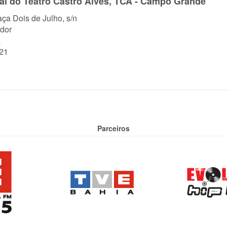
pal do Teatro Castro Alves, TCA - Campo Grande
aça Dois de Julho, s/n
dor
a
21
Parceiros