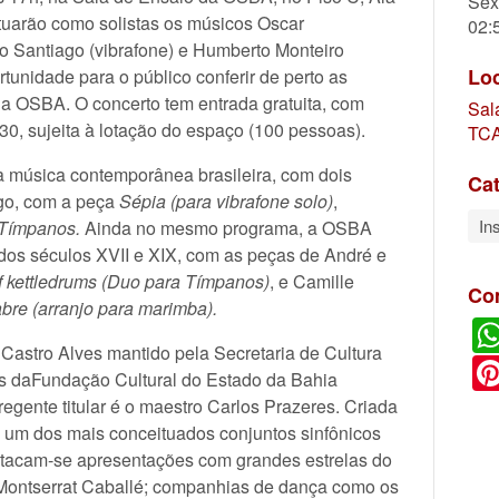
Sex
atuarão como solistas os músicos Oscar
02:
o Santiago (vibrafone) e Humberto Monteiro
Lo
tunidade para o público conferir de perto as
a OSBA. O concerto tem entrada gratuita, com
Sal
h30, sujeita à lotação do espaço (100 pessoas).
TCA
 a música contemporânea brasileira, com dois
Cat
ago, com a peça
Sépia (para vibrafone solo)
,
In
 Tímpanos.
Ainda no mesmo programa, a OSBA
dos séculos XVII e XIX, com as peças de André e
of kettledrums (Duo para Tímpanos
)
, e Camille
Co
re (arranjo para marimba).
 Castro Alves mantido pela Secretaria de Cultura
és daFundação Cultural do Estado da Bahia
 regente titular é o maestro Carlos Prazeres. Criada
um dos mais conceituados conjuntos sinfônicos
destacam-se apresentações com grandes estrelas do
e Montserrat Caballé; companhias de dança como os