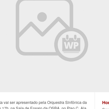
Hor
a vai ser apresentado pela Orquestra Sinfônica da
às 17h, na Sala de Ensaio da OSBA, no Piso C, Ala