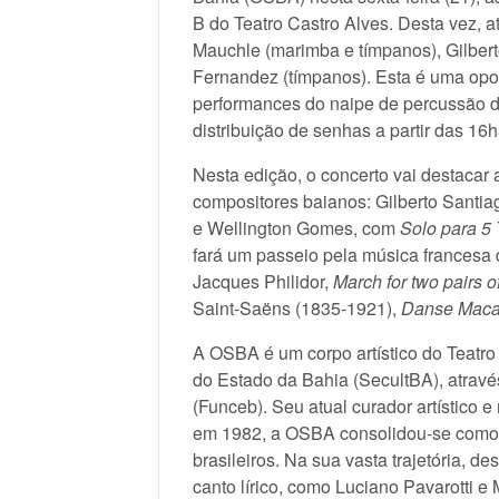
B do Teatro Castro Alves. Desta vez, 
Mauchle (marimba e tímpanos), Gilbert
Fernandez (tímpanos). Esta é uma opor
performances do naipe de percussão d
distribuição de senhas a partir das 16
Nesta edição, o concerto vai destacar
compositores baianos: Gilberto Santi
e Wellington Gomes, com
Solo para 5
fará um passeio pela música francesa 
Jacques Philidor,
March for two pairs 
Saint-Saëns (1835-1921),
Danse Macab
A OSBA é um corpo artístico do Teatro
do Estado da Bahia (SecultBA), atrav
(Funceb). Seu atual curador artístico e
em 1982, a OSBA consolidou-se como 
brasileiros. Na sua vasta trajetória, 
canto lírico, como Luciano Pavarotti 