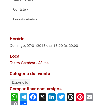
Contato -
Periodicidade -
Horário
Domingo, 07/01/2018 das 18:00 às 20:00
Local
Teatro Gamboa - Aflitos
Categoria do evento
Exposição
Compartilhar com amigos
WhatsApp
Telegram
Facebook
X
LinkedIn
Twitter
Threads
Pinter
Ema
Copy
Share