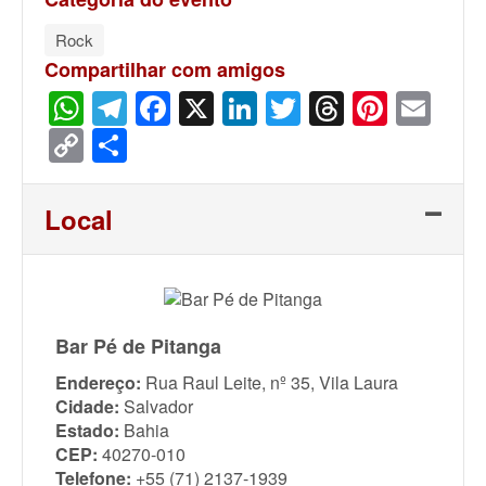
Rock
Compartilhar com amigos
WhatsApp
Telegram
Facebook
X
LinkedIn
Twitter
Threads
Pinter
Ema
Copy
Share
Link
Local
Bar Pé de Pitanga
Endereço:
Rua Raul Leite, nº 35, Vila Laura
Cidade:
Salvador
Estado:
Bahia
CEP:
40270-010
Telefone:
+55 (71) 2137-1939