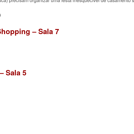
Luca) precisam organizar uma festa inesquecível de casamento 
O
hopping – Sala 7
– Sala 5