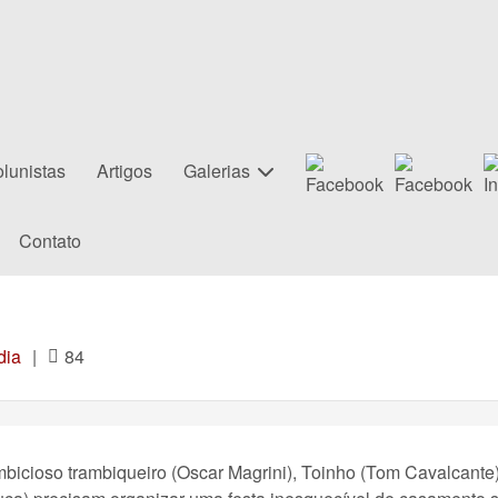
lunistas
Artigos
Galerias
Contato
dia
|
84
icioso trambiqueiro (Oscar Magrini), Toinho (Tom Cavalcante