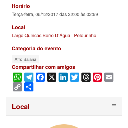
Horário
Terça-feira, 05/12/2017 das 22:00 às 02:59
Local
Largo Quincas Berro D’Água - Pelourinho
Categoria do evento
Afro Baiana
Compartilhar com amigos
WhatsApp
Telegram
Facebook
X
LinkedIn
Twitter
Threads
Pinter
Ema
Copy
Share
Link
Local