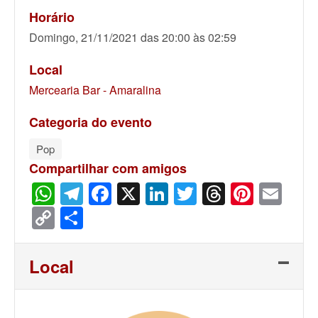
Horário
Domingo, 21/11/2021 das 20:00 às 02:59
Local
Mercearia Bar - Amaralina
Categoria do evento
Pop
Compartilhar com amigos
WhatsApp
Telegram
Facebook
X
LinkedIn
Twitter
Threads
Pinter
Ema
Copy
Share
Link
Local