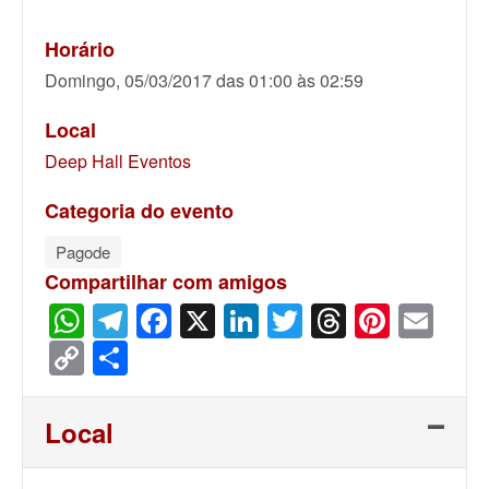
Horário
Domingo, 05/03/2017 das 01:00 às 02:59
Local
Deep Hall Eventos
Categoria do evento
Pagode
Compartilhar com amigos
WhatsApp
Telegram
Facebook
X
LinkedIn
Twitter
Threads
Pinter
Ema
Copy
Share
Link
Local