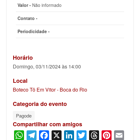
Valor -
Não informado
Contato -
Periodicidade -
Horário
Domingo, 03/11/2024 às 14:00
Local
Boteco Tô Em Vitor - Boca do Rio
Categoria do evento
Pagode
Compartilhar com amigos
WhatsApp
Telegram
Facebook
X
LinkedIn
Twitter
Threads
Pinter
Ema