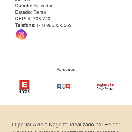
Cidade:
Salvador
Estado:
Bahia
CEP:
41706-740
Telefone:
(71) 98535-5569
Parceiros
O portal Aldeia Nagô foi idealizado por Helder
Barbosa e pretende contribuir para divulgar o