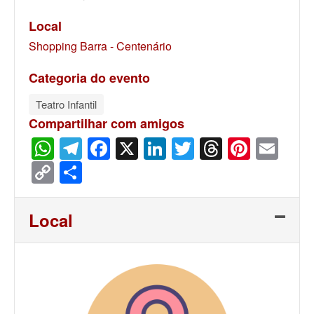
Local
Shopping Barra - Centenário
Categoria do evento
Teatro Infantil
Compartilhar com amigos
WhatsApp
Telegram
Facebook
X
LinkedIn
Twitter
Threads
Pinter
Ema
Copy
Share
Link
Local