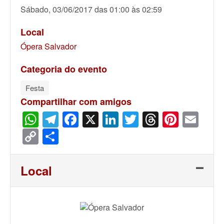
Sábado, 03/06/2017 das 01:00 às 02:59
Local
Ópera Salvador
Categoria do evento
Festa
Compartilhar com amigos
WhatsApp
Telegram
Facebook
X
LinkedIn
Twitter
Threads
Pinter
Ema
Copy
Share
Link
Local