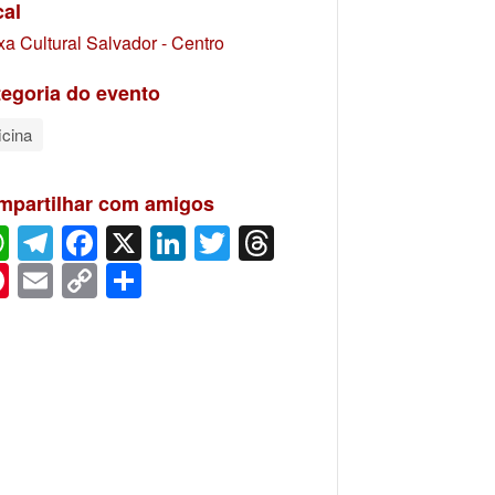
cal
xa Cultural Salvador - Centro
egoria do evento
icina
mpartilhar com amigos
WhatsApp
Telegram
Facebook
X
LinkedIn
Twitter
Threads
Pinterest
Email
Copy
Share
Link