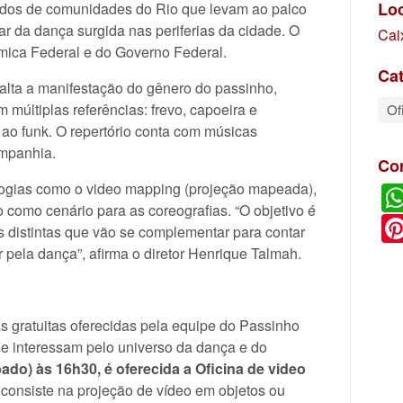
Lo
undos de comunidades do Rio que levam ao palco
lar da dança surgida nas periferias da cidade. O
Cai
mica Federal e do Governo Federal.
Cat
alta a manifestação do gênero do passinho,
múltiplas referências: frevo, capoeira e
Of
 ao funk. O repertório conta com músicas
mpanhia.
Co
logias como o video mapping (projeção mapeada),
 como cenário para as coreografias. “O objetivo é
s distintas que vão se complementar para contar
 pela dança”, afirma o diretor Henrique Talmah.
as gratuitas oferecidas pela equipe do Passinho
 se interessam pelo universo da dança e do
bado) às 16h30, é oferecida a Oficina de video
 consiste na projeção de vídeo em objetos ou