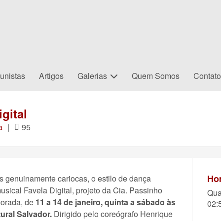
unistas
Artigos
Galerias
Quem Somos
Contat
gital
a
|
95
Hor
s genuinamente cariocas, o estilo de dança
ical Favela Digital, projeto da Cia. Passinho
Qua
porada, de
11 a 14 de janeiro, quinta a sábado às
02:
ural Salvador.
Dirigido pelo coreógrafo Henrique