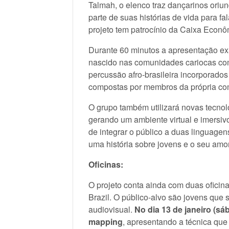
Talmah, o elenco traz dançarinos ori
parte de suas histórias de vida para fa
projeto tem patrocínio da Caixa Econô
Durante 60 minutos a apresentação ex
nascido nas comunidades cariocas com 
percussão afro-brasileira incorporados
compostas por membros da própria co
O grupo também utilizará novas tecno
gerando um ambiente virtual e imersivo
de integrar o público a duas linguagen
uma história sobre jovens e o seu amor
Oficinas:
O projeto conta ainda com duas oficin
Brazil. O público-alvo são jovens que
audiovisual.
No dia 13 de janeiro (sá
mapping
, apresentando a técnica que