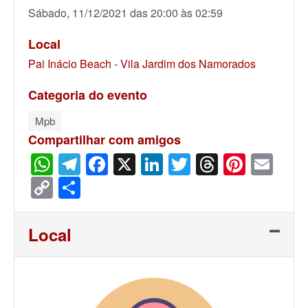
Sábado, 11/12/2021 das 20:00 às 02:59
Local
Pai Inácio Beach - Vila Jardim dos Namorados
Categoria do evento
Mpb
Compartilhar com amigos
WhatsApp
Telegram
Facebook
X
LinkedIn
Twitter
Threads
Pinter
Ema
Copy
Share
Link
Local