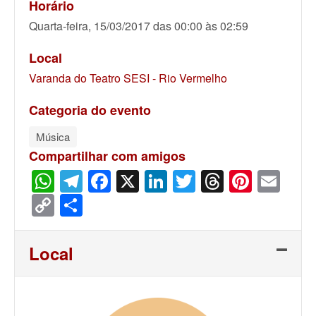
Horário
Quarta-feira, 15/03/2017 das 00:00 às 02:59
Local
Varanda do Teatro SESI - Rio Vermelho
Categoria do evento
Música
Compartilhar com amigos
WhatsApp
Telegram
Facebook
X
LinkedIn
Twitter
Threads
Pinter
Ema
Copy
Share
Link
Local