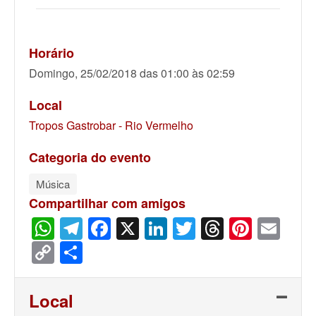
Horário
Domingo, 25/02/2018 das 01:00 às 02:59
Local
Tropos Gastrobar - Rio Vermelho
Categoria do evento
Música
Compartilhar com amigos
WhatsApp
Telegram
Facebook
X
LinkedIn
Twitter
Threads
Pinter
Ema
Copy
Share
Link
Local