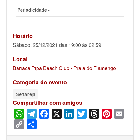
Periodicidade -
Horário
Sábado, 25/12/2021 das 19:00 às 02:59
Local
Barraca Pipa Beach Club - Praia do Flamengo
Categoria do evento
Sertaneja
Compartilhar com amigos
WhatsApp
Telegram
Facebook
X
LinkedIn
Twitter
Threads
Pinter
Ema
Copy
Share
Link