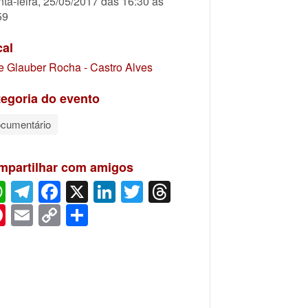
nta-feira, 25/05/2017 das 16:30 às
59
cal
e Glauber Rocha - Castro Alves
egoria do evento
cumentário
mpartilhar com amigos
WhatsApp
Telegram
Facebook
X
LinkedIn
Twitter
Threads
Pinterest
Email
Copy
Share
Link