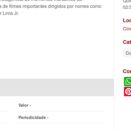
Qui
ta de filmes importantes dirigidos por nomes como
02:
 Lima Jr.
Lo
Cin
Cat
Do
Co
Valor -
Periodicidade -