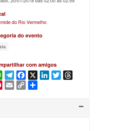
ado, 20/01/2018 das 02:00 às 02:59
cal
âmide do Rio Vermelho
egoria do evento
sta
mpartilhar com amigos
WhatsApp
Telegram
Facebook
X
LinkedIn
Twitter
Threads
Pinterest
Email
Copy
Share
Link