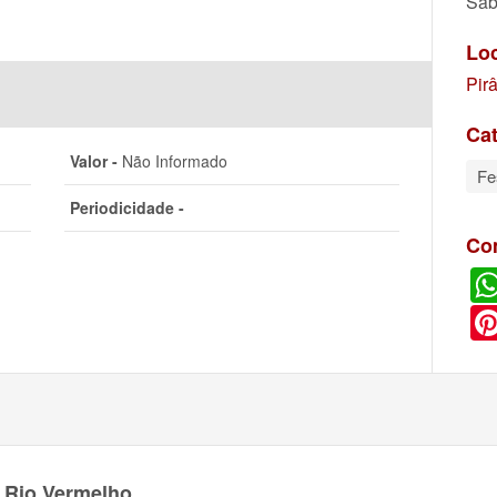
Sáb
Lo
Pir
Cat
Valor -
Não Informado
Fe
Periodicidade -
Co
 Rio Vermelho