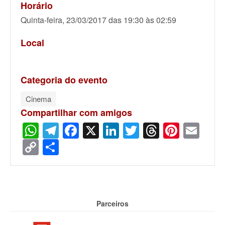
Horário
Quinta-feira, 23/03/2017 das 19:30 às 02:59
Local
Categoria do evento
Cinema
Compartilhar com amigos
WhatsApp
Telegram
Facebook
X
LinkedIn
Twitter
Threads
Pinter
Ema
Copy
Share
Link
Parceiros