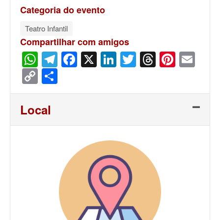
Categoria do evento
Teatro Infantil
Compartilhar com amigos
WhatsApp
Telegram
Facebook
X
LinkedIn
Twitter
Threads
Pinter
Ema
Copy
Share
Link
Local