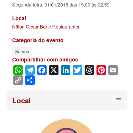
Segunda-feira, 01/01/2018 das 19:00 às 02:59
Local
Nilton César Bar e Restauranter
Categoria do evento
Samba
Compartilhar com amigos
WhatsApp
Telegram
Facebook
X
LinkedIn
Twitter
Threads
Pinter
Ema
Copy
Share
Link
Local