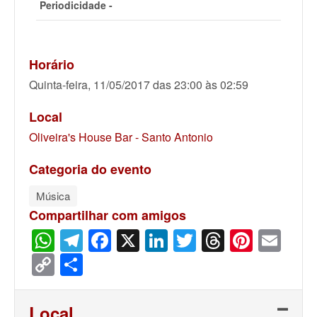
Periodicidade -
Horário
Quinta-feira, 11/05/2017 das 23:00 às 02:59
Local
Oliveira's House Bar - Santo Antonio
Categoria do evento
Música
Compartilhar com amigos
WhatsApp
Telegram
Facebook
X
LinkedIn
Twitter
Threads
Pinter
Ema
Copy
Share
Link
Local