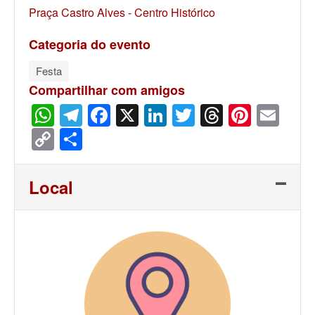
Praça Castro Alves - Centro Histórico
Categoria do evento
Festa
Compartilhar com amigos
WhatsApp
Telegram
Facebook
X
LinkedIn
Twitter
Threads
Pinter
Ema
Copy
Share
Link
Local