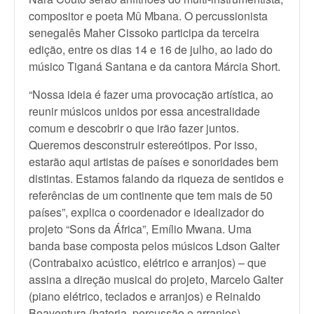
compositor e poeta Mû Mbana. O percussionista
senegalês Maher Cissoko participa da terceira
edição, entre os dias 14 e 16 de julho, ao lado do
músico Tiganá Santana e da cantora Márcia Short.
“Nossa ideia é fazer uma provocação artística, ao
reunir músicos unidos por essa ancestralidade
comum e descobrir o que irão fazer juntos.
Queremos desconstruir estereótipos. Por isso,
estarão aqui artistas de países e sonoridades bem
distintas. Estamos falando da riqueza de sentidos e
referências de um continente que tem mais de 50
países”, explica o coordenador e idealizador do
projeto “Sons da África”, Emílio Mwana. Uma
banda base composta pelos músicos Ldson Galter
(Contrabaixo acústico, elétrico e arranjos) – que
assina a direção musical do projeto, Marcelo Galter
(piano elétrico, teclados e arranjos) e Reinaldo
Boaventura (bateria, percussão e arranjos)