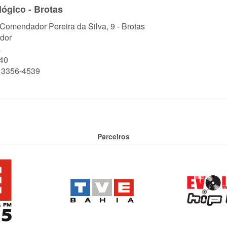
ógico - Brotas
 Comendador Pereira da Silva, 9 - Brotas
dor
a
40
) 3356-4539
Parceiros