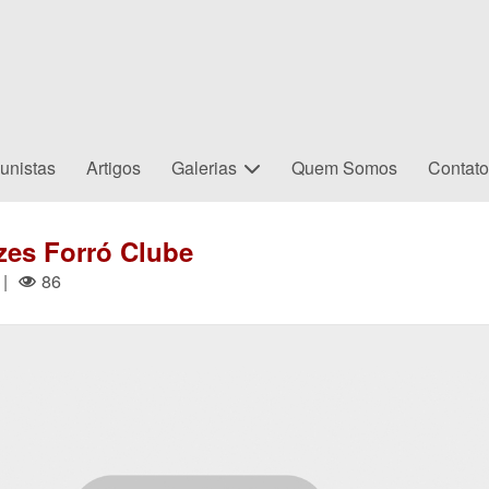
unistas
Artigos
Galerias
Quem Somos
Contat
zes Forró Clube
|
86