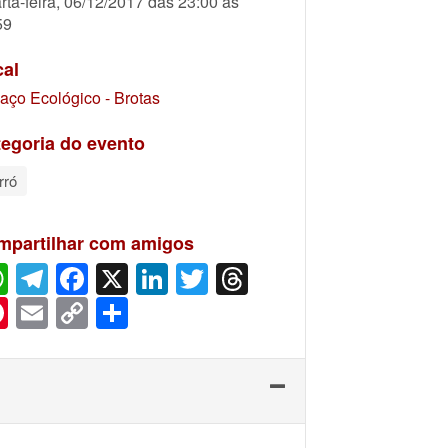
rta-feira, 06/12/2017 das 23:00 às
59
cal
aço Ecológico - Brotas
egoria do evento
rró
mpartilhar com amigos
WhatsApp
Telegram
Facebook
X
LinkedIn
Twitter
Threads
Pinterest
Email
Copy
Share
Link