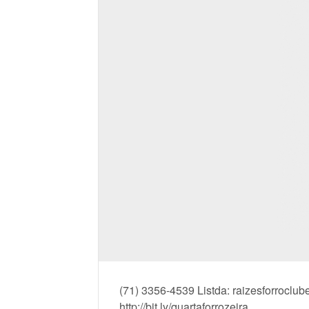
(71) 3356-4539 Listda: raizesforroclub
http://bit.ly/quartaforrozeira