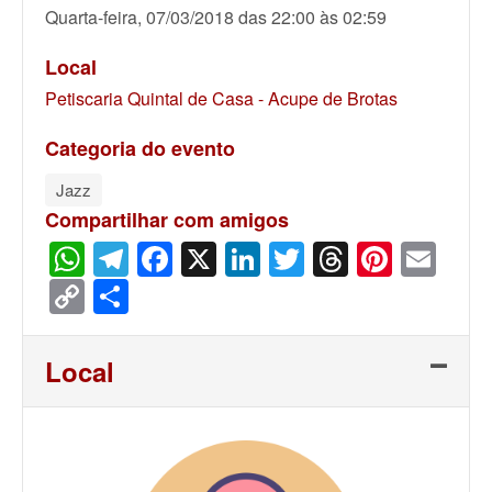
Quarta-feira, 07/03/2018 das 22:00 às 02:59
Local
Petiscaria Quintal de Casa - Acupe de Brotas
Categoria do evento
Jazz
Compartilhar com amigos
WhatsApp
Telegram
Facebook
X
LinkedIn
Twitter
Threads
Pinter
Ema
Copy
Share
Link
Local