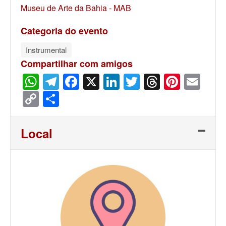
Museu de Arte da Bahia - MAB
Categoria do evento
Instrumental
Compartilhar com amigos
WhatsApp
Telegram
Facebook
X
LinkedIn
Twitter
Threads
Pinter
Ema
Copy
Share
Link
Local