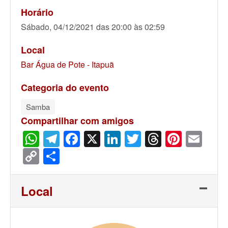
Horário
Sábado, 04/12/2021 das 20:00 às 02:59
Local
Bar Água de Pote - Itapuã
Categoria do evento
Samba
Compartilhar com amigos
WhatsApp
Telegram
Facebook
X
LinkedIn
Twitter
Threads
Pinter
Ema
Copy
Share
Link
Local