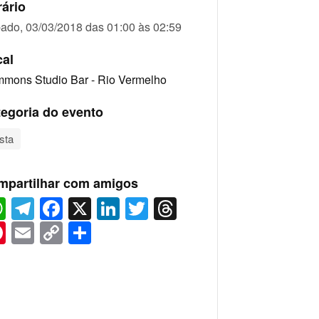
ário
ado, 03/03/2018 das 01:00 às 02:59
cal
mons Studio Bar - Rio Vermelho
egoria do evento
sta
mpartilhar com amigos
WhatsApp
Telegram
Facebook
X
LinkedIn
Twitter
Threads
Pinterest
Email
Copy
Share
Link