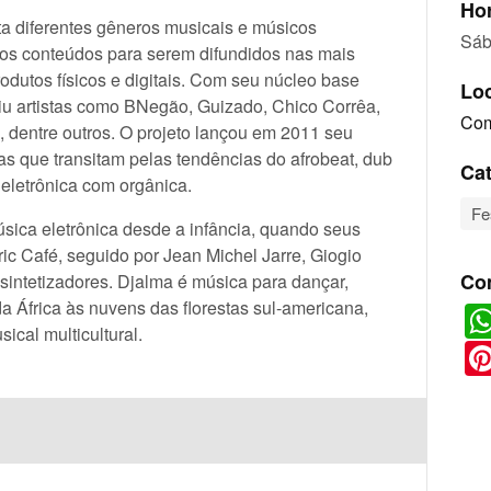
Hor
a diferentes gêneros musicais e músicos
Sáb
vos conteúdos para serem difundidos nas mais
odutos físicos e digitais. Com seu núcleo base
Lo
niu artistas como BNegão, Guizado, Chico Corrêa,
Com
, dentre outros. O projeto lançou em 2011 seu
s que transitam pelas tendências do afrobeat, dub
Cat
eletrônica com orgânica.
Fe
ica eletrônica desde a infância, quando seus
ric Café, seguido por Jean Michel Jarre, Giogio
Co
sintetizadores. Djalma é música para dançar,
da África às nuvens das florestas sul-americana,
cal multicultural.