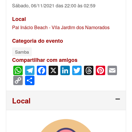
Sábado, 06/11/2021 das 22:00 às 02:59
Local
Pai Inácio Beach - Vila Jardim dos Namorados
Categoria do evento
Samba
Compartilhar com amigos
WhatsApp
Telegram
Facebook
X
LinkedIn
Twitter
Threads
Pinter
Ema
Copy
Share
Link
Local