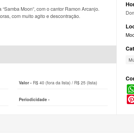
Hor
sta “Samba Moon”, com o cantor Ramon Arcanjo.
Dom
 horas, com muito agito e descontração.
Lo
Moo
Cat
Mú
Co
Valor -
R$ 40 (fora da lista) / R$ 25 (lista)
Periodicidade -