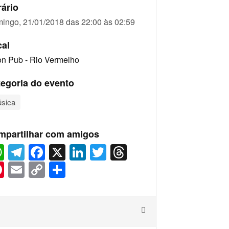
ário
ingo, 21/01/2018 das 22:00 às 02:59
cal
n Pub - Rio Vermelho
egoria do evento
sica
mpartilhar com amigos
WhatsApp
Telegram
Facebook
X
LinkedIn
Twitter
Threads
Pinterest
Email
Copy
Share
Link