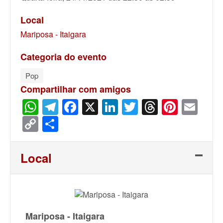
Local
Mariposa - Itaigara
Categoria do evento
Pop
Compartilhar com amigos
WhatsApp
Telegram
Facebook
X
LinkedIn
Twitter
Threads
Pinter
Ema
Copy
Share
Link
Local
Mariposa - Itaigara