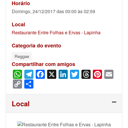
Horário
Domingo, 24/12/2017 das 00:00 às 02:59
Local
Restaurante Entre Folhas e Ervas - Lapinha
Categoria do evento
Reggae
Compartilhar com amigos
WhatsApp
Telegram
Facebook
X
LinkedIn
Twitter
Threads
Pinter
Ema
Copy
Share
Link
Local