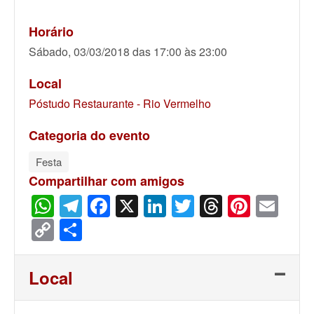
Horário
Sábado, 03/03/2018 das 17:00 às 23:00
Local
Póstudo Restaurante - Rio Vermelho
Categoria do evento
Festa
Compartilhar com amigos
WhatsApp
Telegram
Facebook
X
LinkedIn
Twitter
Threads
Pinter
Ema
Copy
Share
Link
Local