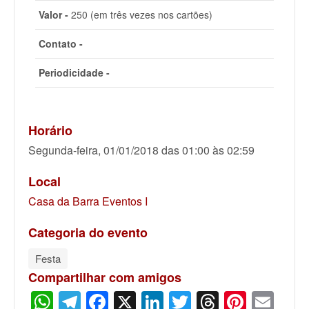
Valor -
250 (em três vezes nos cartões)
Contato -
Periodicidade -
Horário
Segunda-feira, 01/01/2018 das 01:00 às 02:59
Local
Casa da Barra Eventos I
Categoria do evento
Festa
Compartilhar com amigos
WhatsApp
Telegram
Facebook
X
LinkedIn
Twitter
Threads
Pinter
Ema