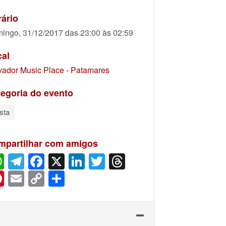
ário
ingo, 31/12/2017 das 23:00 às 02:59
cal
vador Music Place - Patamares
egoria do evento
sta
mpartilhar com amigos
WhatsApp
Telegram
Facebook
X
LinkedIn
Twitter
Threads
Pinterest
Email
Copy
Share
Link