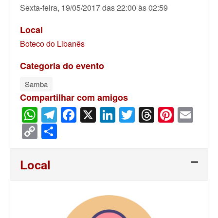
Sexta-feira, 19/05/2017 das 22:00 às 02:59
Local
Boteco do Libanês
Categoria do evento
Samba
Compartilhar com amigos
WhatsApp
Telegram
Facebook
X
LinkedIn
Twitter
Threads
Pinter
Ema
Copy
Share
Link
Local