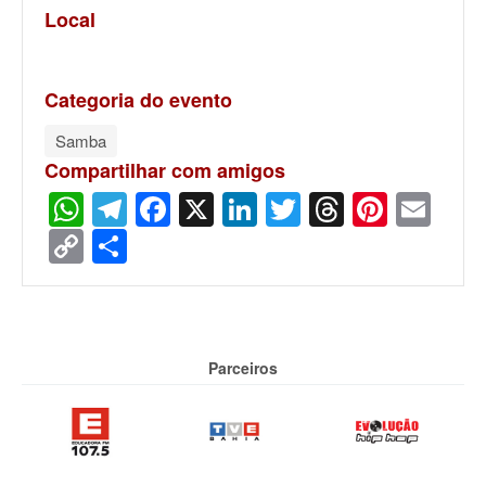
Local
Categoria do evento
Samba
Compartilhar com amigos
WhatsApp
Telegram
Facebook
X
LinkedIn
Twitter
Threads
Pinter
Ema
Copy
Share
Link
Parceiros