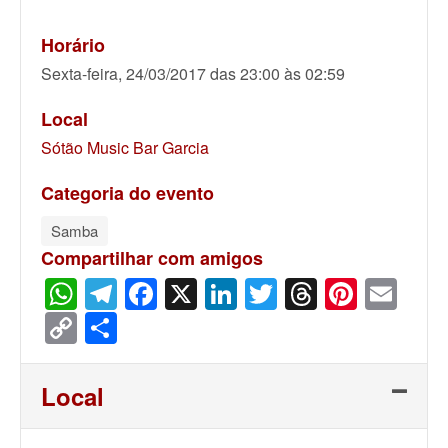
Horário
Sexta-feira, 24/03/2017 das 23:00 às 02:59
Local
Sótão Music Bar Garcia
Categoria do evento
Samba
Compartilhar com amigos
WhatsApp
Telegram
Facebook
X
LinkedIn
Twitter
Threads
Pinter
Ema
Copy
Share
Link
Local