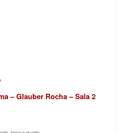
O
ma – Glauber Rocha – Sala 2
a, terça e quarta