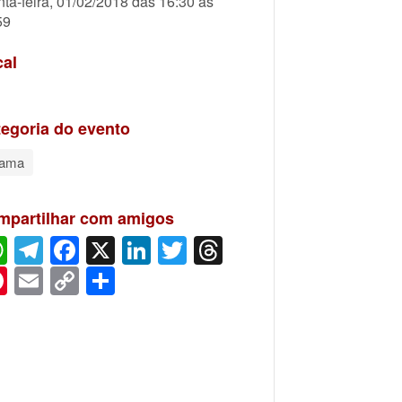
nta-feira, 01/02/2018 das 16:30 às
59
cal
egoria do evento
rama
mpartilhar com amigos
WhatsApp
Telegram
Facebook
X
LinkedIn
Twitter
Threads
Pinterest
Email
Copy
Share
Link