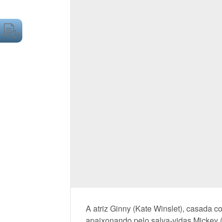
A atriz Ginny (Kate Winslet), casada
apaixonando pelo salva-vidas Mickey (