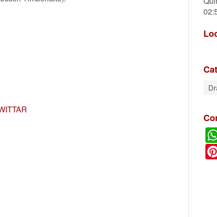
Qui
02:
Lo
Cat
D
WITTAR
Co