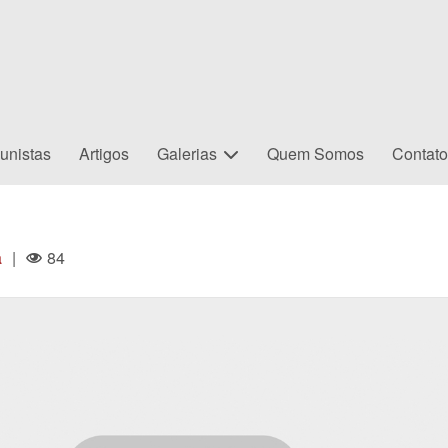
unistas
Artigos
Galerias
Quem Somos
Contat
a
|
84