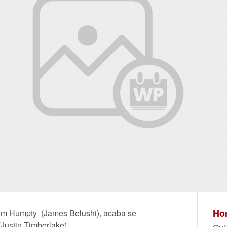
Hor
 com Humpty (James Belushi), acaba se
Justin Timberlake).