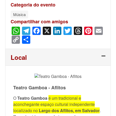
Categoria do evento
Música
Compartilhar com amigos
WhatsApp
Telegram
Facebook
X
LinkedIn
Twitter
Threads
Pinter
Ema
Copy
Share
Link
Local
Teatro Gamboa - Aflitos
O
Teatro Gamboa
é um tradicional e
aconchegante espaço cultural independente
localizado no
Largo dos Aflitos, em Salvador
.